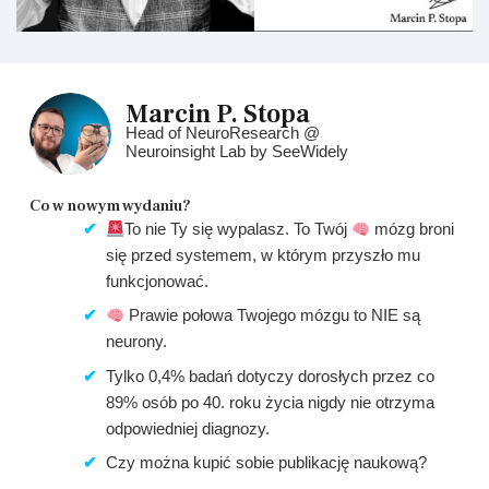
Marcin P. Stopa
Head of NeuroResearch @
Neuroinsight Lab by SeeWidely
Co w nowym wydaniu?​
To nie Ty się wypalasz. To Twój
mózg broni
się przed systemem, w którym przyszło mu
funkcjonować.
Prawie połowa Twojego mózgu to NIE są
neurony.
Tylko 0,4% badań dotyczy dorosłych przez co
89% osób po 40. roku życia nigdy nie otrzyma
odpowiedniej diagnozy.
Czy można kupić sobie publikację naukową?