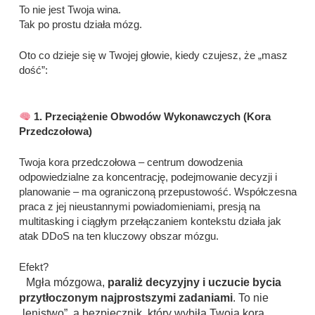
To nie jest Twoja wina.
Tak po prostu działa mózg.
Oto co dzieje się w Twojej głowie, kiedy czujesz, że „masz
dość”:
1. Przeciążenie Obwodów Wykonawczych (Kora
Przedczołowa)
Twoja kora przedczołowa – centrum dowodzenia
odpowiedzialne za koncentrację, podejmowanie decyzji i
planowanie – ma ograniczoną przepustowość. Współczesna
praca z jej nieustannymi powiadomieniami, presją na
multitasking i ciągłym przełączaniem kontekstu działa jak
atak DDoS na ten kluczowy obszar mózgu.
Efekt?
Mgła mózgowa,
paraliż decyzyjny i uczucie bycia
przytłoczonym najprostszymi zadaniami
. To nie
„lenistwo”, a bezpiecznik, który wybiła Twoja kora