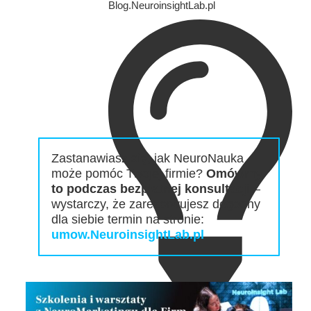
Blog.NeuroinsightLab.pl
Zastanawiasz się, jak NeuroNauka
może pomóc Twojej firmie?
Omówmy
to podczas bezpłatnej konsultacji
–
wystarczy, że zarezerwujesz dogodny
dla siebie termin na stronie:
umow.NeuroinsightLab.pl
Szkolenia dla firm