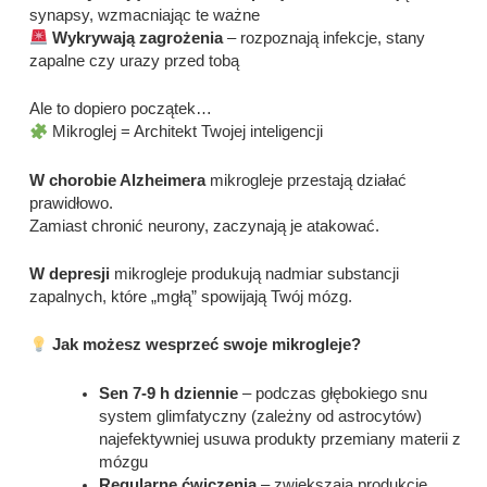
synapsy, wzmacniając te ważne
Wykrywają zagrożenia
– rozpoznają infekcje, stany
zapalne czy urazy przed tobą
Ale to dopiero początek…
Mikroglej = Architekt Twojej inteligencji
W chorobie Alzheimera
mikrogleje przestają działać
prawidłowo.
Zamiast chronić neurony, zaczynają je atakować.
W depresji
mikrogleje produkują nadmiar substancji
zapalnych, które „mgłą” spowijają Twój mózg.
Jak możesz wesprzeć swoje mikrogleje?
Sen 7-9 h dziennie
– podczas głębokiego snu
system glimfatyczny (zależny od astrocytów)
najefektywniej usuwa produkty przemiany materii z
mózgu
Regularne ćwiczenia
– zwiększają produkcję