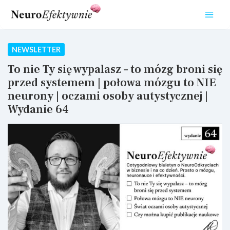
Przejdź
do
treści
NEWSLETTER
To nie Ty się wypalasz – to mózg broni się
przed systemem | połowa mózgu to NIE
neurony | oczami osoby autystycznej |
Wydanie 64