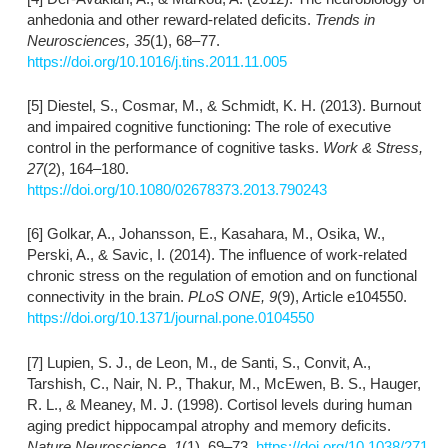
anhedonia and other reward-related deficits.
Trends in
Neurosciences, 35
(1), 68–77.
https://doi.org/10.1016/j.tins.2011.11.005
[5] Diestel, S., Cosmar, M., & Schmidt, K. H. (2013). Burnout
and impaired cognitive functioning: The role of executive
control in the performance of cognitive tasks.
Work & Stress,
27
(2), 164–180.
https://doi.org/10.1080/02678373.2013.790243
[6] Golkar, A., Johansson, E., Kasahara, M., Osika, W.,
Perski, A., & Savic, I. (2014). The influence of work-related
chronic stress on the regulation of emotion and on functional
connectivity in the brain.
PLoS ONE, 9
(9), Article e104550.
https://doi.org/10.1371/journal.pone.0104550
[7] Lupien, S. J., de Leon, M., de Santi, S., Convit, A.,
Tarshish, C., Nair, N. P., Thakur, M., McEwen, B. S., Hauger,
R. L., & Meaney, M. J. (1998). Cortisol levels during human
aging predict hippocampal atrophy and memory deficits.
Nature Neuroscience, 1
(1), 69–73.
https://doi.org/10.1038/271