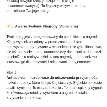
z nauką nowych rzeczy i czujesz się ciągle
poddenerwowany(-a). To fizyczny wpływ stresu na
architekturę Twojego mózgu.
3. Awaria Systemu Nagrody (Dopamina)
Twój mózg jest zaprogramowany do poszukiwania nagród.
Kiedy wysiłek wkładany w pracę znacząco i stale
przewyższa otrzymywane wzmocnienie (nie tylko finansowe,
ale też poczucie sensu, autonomii czy docenienia), dochodzi
do obniżenia reaktywności układu nagrody – mechanizmu
kluczowego dla motywacji i odczuwania przyjemności.
Efekt?
Anhedonia – niezdolność do odczuwania przyjemności
,
nawet z rzeczy, które kiedyś Cię cieszyły. Głębokie poczucie
apatii i cynizmu. To nie „narzekanie”. To neurologiczny sygnał,
że równowaga między wysiłkiem a nagrodą została
krytycznie naruszona.