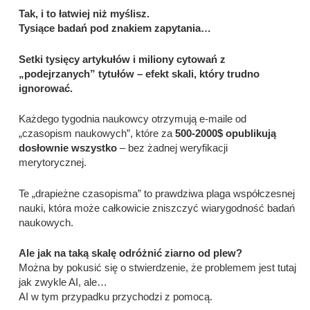
Tak, i to łatwiej niż myślisz.
Tysiące badań pod znakiem zapytania…
Setki tysięcy artykułów i miliony cytowań z
„podejrzanych” tytułów – efekt skali, który trudno
ignorować.
Każdego tygodnia naukowcy otrzymują e-maile od
„czasopism naukowych”, które za
500-2000$ opublikują
dosłownie wszystko
– bez żadnej weryfikacji
merytorycznej.
Te „drapieżne czasopisma” to prawdziwa plaga współczesnej
nauki, która może całkowicie zniszczyć wiarygodność badań
naukowych.
Ale jak na taką skalę odróżnić ziarno od plew?
Można by pokusić się o stwierdzenie, że problemem jest tutaj
jak zwykle AI, ale…
AI w tym przypadku przychodzi z pomocą.