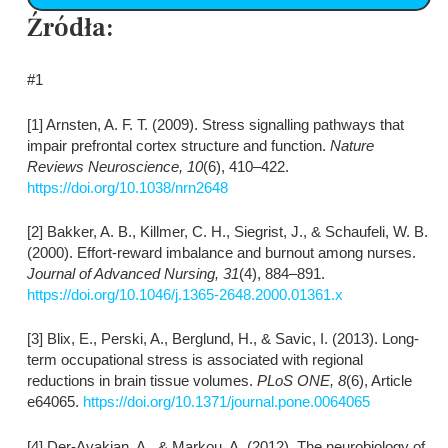
Źródła:
#1
[1] Arnsten, A. F. T. (2009). Stress signalling pathways that
impair prefrontal cortex structure and function.
Nature
Reviews Neuroscience, 10
(6), 410–422.
https://doi.org/10.1038/nrn2648
[2] Bakker, A. B., Killmer, C. H., Siegrist, J., & Schaufeli, W. B.
(2000). Effort-reward imbalance and burnout among nurses.
Journal of Advanced Nursing, 31
(4), 884–891.
https://doi.org/10.1046/j.1365-2648.2000.01361.x
[3] Blix, E., Perski, A., Berglund, H., & Savic, I. (2013). Long-
term occupational stress is associated with regional
reductions in brain tissue volumes.
PLoS ONE, 8
(6), Article
e64065.
https://doi.org/10.1371/journal.pone.0064065
[4] Der-Avakian, A., & Markou, A. (2012). The neurobiology of