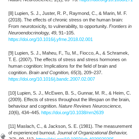
[8] Lupien, S. J., Juster, R. P., Raymond, C., & Marin, M. F.
(2018). The effects of chronic stress on the human brain:
From neurotoxicity, to vulnerability, to opportunity.
Frontiers in
Neuroendocrinology, 49
, 91–105.
https://doi.org/10.1016/j.yfrne.2018.02.001
[9] Lupien, S. J., Maheu, F., Tu, M., Fiocco, A., & Schramek,
T. E. (2007). The effects of stress and stress hormones on
human cognition: Implications for the field of brain and
cognition.
Brain and Cognition, 65
(3), 209–237.
https://doi.org/10.1016/j.bandc.2007.02.007
[10] Lupien, S. J., McEwen, B. S., Gunnar, M. R., & Heim, C.
(2009). Effects of stress throughout the lifespan on the brain,
behaviour and cognition.
Nature Reviews Neuroscience,
10
(6), 434–445.
https://doi.org/10.1038/nrn2639
[11] Maslach, C., & Jackson, S. E. (1981). The measurement
of experienced burnout.
Journal of Organizational Behavior,