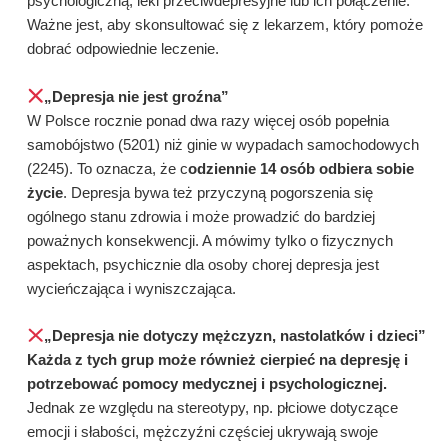
psychologiczną, leki przeciwdepresyjne lub ich połączenie.
Ważne jest, aby skonsultować się z lekarzem, który pomoże
dobrać odpowiednie leczenie.
„Depresja nie jest groźna”
W Polsce rocznie ponad dwa razy więcej osób popełnia
samobójstwo (5201) niż ginie w wypadach samochodowych
(2245). To oznacza, że c
odziennie 14 osób odbiera sobie
życie
. Depresja bywa też przyczyną pogorszenia się
ogólnego stanu zdrowia i może prowadzić do bardziej
poważnych konsekwencji. A mówimy tylko o fizycznych
aspektach, psychicznie dla osoby chorej depresja jest
wycieńczająca i wyniszczająca.
„Depresja nie dotyczy mężczyzn, nastolatków i dzieci”
Każda z tych grup może również cierpieć na depresję i
potrzebować pomocy medycznej i psychologicznej.
Jednak ze względu na stereotypy, np. płciowe dotyczące
emocji i słabości, mężczyźni częściej ukrywają swoje