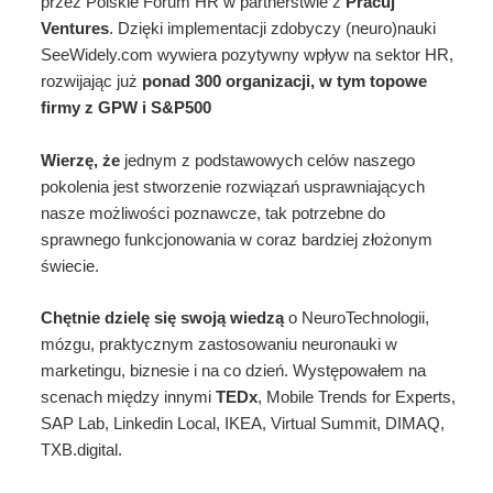
przez Polskie Forum HR w partnerstwie z
Pracuj
Ventures
. Dzięki implementacji zdobyczy (neuro)nauki
SeeWidely.com wywiera pozytywny wpływ na sektor HR,
rozwijając już
ponad 300 organizacji, w tym topowe
firmy z GPW i S&P500
Wierzę, że
jednym z podstawowych celów naszego
pokolenia jest stworzenie rozwiązań usprawniających
nasze możliwości poznawcze, tak potrzebne do
sprawnego funkcjonowania w coraz bardziej złożonym
świecie.
Chętnie dzielę się swoją wiedzą
o NeuroTechnologii,
mózgu, praktycznym zastosowaniu neuronauki w
marketingu, biznesie i na co dzień. Występowałem na
scenach między innymi
TEDx
, Mobile Trends for Experts,
SAP Lab, Linkedin Local, IKEA, Virtual Summit, DIMAQ,
TXB.digital.