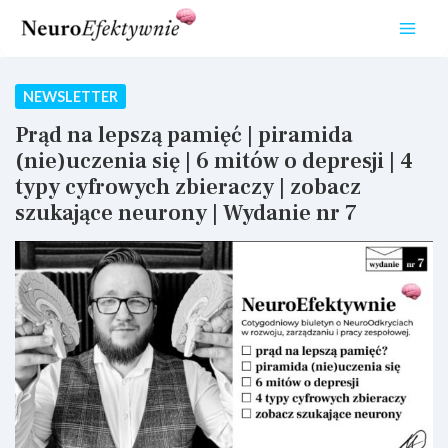
Przejdź
do
treści
NEWSLETTER
Prąd na lepszą pamięć | piramida
(nie)uczenia się | 6 mitów o depresji | 4
typy cyfrowych zbieraczy | zobacz
szukające neurony | Wydanie nr 7