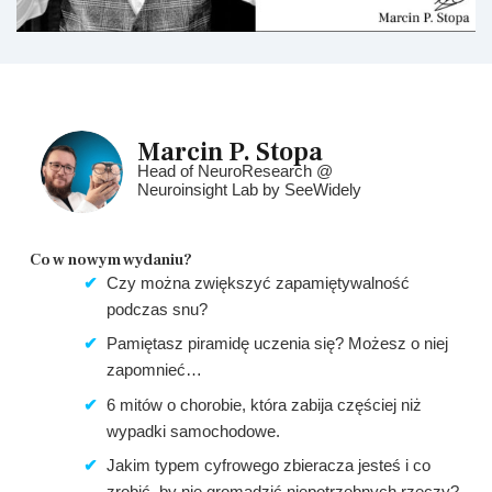
Marcin P. Stopa
Head of NeuroResearch @
Neuroinsight Lab by SeeWidely
Co w nowym wydaniu?​
Czy można zwiększyć zapamiętywalność
podczas snu?
Pamiętasz piramidę uczenia się? Możesz o niej
zapomnieć…
6 mitów o chorobie, która zabija częściej niż
wypadki samochodowe.
Jakim typem cyfrowego zbieracza jesteś i co
zrobić, by nie gromadzić niepotrzebnych rzeczy?