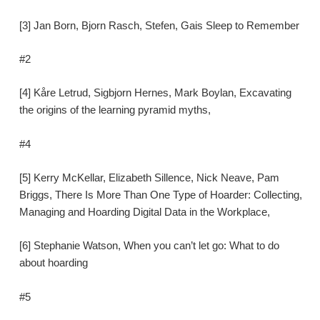
[3] Jan Born, Bjorn Rasch, Stefen, Gais Sleep to Remember
#2
[4] Kåre Letrud, Sigbjorn Hernes, Mark Boylan, Excavating
the origins of the learning pyramid myths,
#4
[5] Kerry McKellar, Elizabeth Sillence, Nick Neave, Pam
Briggs, There Is More Than One Type of Hoarder: Collecting,
Managing and Hoarding Digital Data in the Workplace,
[6] Stephanie Watson, When you can’t let go: What to do
about hoarding
#5