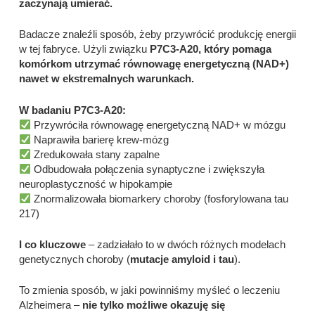
zaczynają umierać.
Badacze znaleźli sposób, żeby przywrócić produkcję energii
w tej fabryce. Użyli związku
P7C3-A20, który pomaga
komórkom utrzymać równowagę energetyczną (NAD+)
nawet w ekstremalnych warunkach.
W badaniu P7C3-A20:
Przywróciła równowagę energetyczną NAD+ w mózgu
Naprawiła barierę krew-mózg
Zredukowała stany zapalne
Odbudowała połączenia synaptyczne i zwiększyła
neuroplastyczność w hipokampie
Znormalizowała biomarkery choroby (fosforylowana tau
217)
I co kluczowe
– zadziałało to w dwóch różnych modelach
genetycznych choroby (
mutacje amyloid i tau
).
To zmienia sposób, w jaki powinniśmy myśleć o leczeniu
Alzheimera –
nie tylko możliwe okazuję się