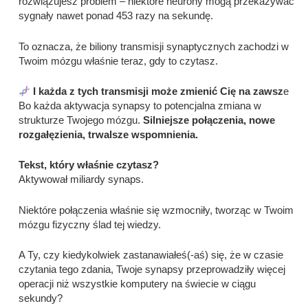
rozwiązujesz problem – niektóre neurony mogą przekazywać
sygnały nawet ponad 453 razy na sekundę.
To oznacza, że biliony transmisji synaptycznych zachodzi w
Twoim mózgu właśnie teraz, gdy to czytasz.
I każda z tych transmisji może zmienić Cię na zawsz
e
Bo każda aktywacja synapsy to potencjalna zmiana w
strukturze Twojego mózgu.
Silniejsze połączenia, nowe
rozgałęzienia, trwalsze wspomnienia.
Tekst, który właśnie czytasz?
Aktywował miliardy synaps.
Niektóre połączenia właśnie się wzmocniły, tworząc w Twoim
mózgu fizyczny ślad tej wiedzy.
A Ty, czy kiedykolwiek zastanawiałeś(-aś) się, że w czasie
czytania tego zdania, Twoje synapsy przeprowadziły więcej
operacji niż wszystkie komputery na świecie w ciągu
sekundy?