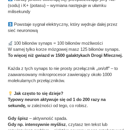
(sodu) i K+ (potasu) – wymiana następuje w ułamku
milisekundy
Powstaje sygnał elektryczny, który wędruje dalej przez
sieć neuronową
100 bilionów synaps = 100 bilionów możliwości
W samej tylko korze mózgowej masz 125 bilionów synaps.
To więcej niż gwiazd w 1500 galaktykach Drogi Mlecznej.
Każda z tych synaps to nie prosty przełącznik „on/off” – to
zaawansowany mikroprocesor zawierający około 1000
molekularnych przełączników.
Jak często to się dzieje?
Typowy neuron aktywuje się od 1 do 200 razy na
sekundę,
w zależności od tego, co robisz.
Gdy śpisz
– aktywność spada.
Gdy np. intensywnie myślisz
, czytasz ten tekst lub