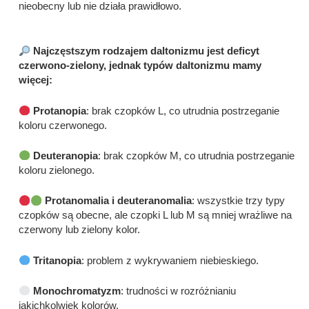
nieobecny lub nie działa prawidłowo.
Najczęstszym rodzajem daltonizmu jest deficyt
czerwono-zielony, jednak typów daltonizmu mamy
więcej:
Protanopia
: brak czopków L, co utrudnia postrzeganie
koloru czerwonego.
Deuteranopia
: brak czopków M, co utrudnia postrzeganie
koloru zielonego.
Protanomalia i deuteranomalia
: wszystkie trzy typy
czopków są obecne, ale czopki L lub M są mniej wrażliwe na
czerwony lub zielony kolor.
Tritanopia
: problem z wykrywaniem niebieskiego.
Monochromatyzm
: trudności w rozróżnianiu
jakichkolwiek kolorów.