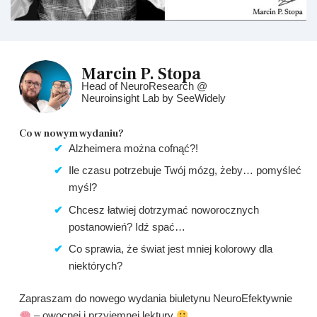
Marcin P. Stopa
Head of NeuroResearch @
Neuroinsight Lab by SeeWidely
Co w nowym wydaniu?​
Alzheimera można cofnąć?!
Ile czasu potrzebuje Twój mózg, żeby… pomyśleć
myśl?
Chcesz łatwiej dotrzymać noworocznych
postanowień? Idź spać…
Co sprawia, że świat jest mniej kolorowy dla
niektórych?
Zapraszam do nowego wydania biuletynu NeuroEfektywnie
– owocnej i przyjemnej lektury