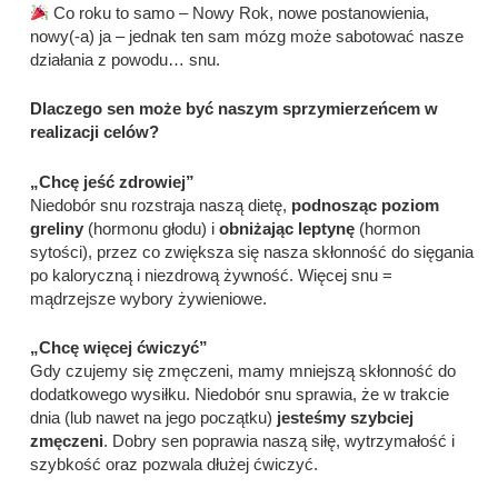
Co roku to samo – Nowy Rok, nowe postanowienia,
nowy(-a) ja – jednak ten sam mózg może sabotować nasze
działania z powodu… snu.
Dlaczego sen może być naszym sprzymierzeńcem w
realizacji celów?
„Chcę jeść zdrowiej”
Niedobór snu rozstraja naszą dietę,
podnosząc poziom
greliny
(hormonu głodu) i
obniżając leptynę
(hormon
sytości), przez co zwiększa się nasza skłonność do sięgania
po kaloryczną i niezdrową żywność. Więcej snu =
mądrzejsze wybory żywieniowe.
„Chcę więcej ćwiczyć”
Gdy czujemy się zmęczeni, mamy mniejszą skłonność do
dodatkowego wysiłku. Niedobór snu sprawia, że w trakcie
dnia (lub nawet na jego początku)
jesteśmy szybciej
zmęczeni
. Dobry sen poprawia naszą siłę, wytrzymałość i
szybkość oraz pozwala dłużej ćwiczyć.