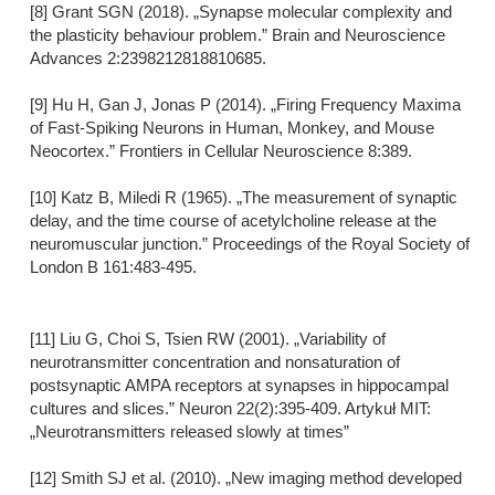
[8] Grant SGN (2018). „Synapse molecular complexity and
the plasticity behaviour problem.” Brain and Neuroscience
Advances 2:2398212818810685.
[9] Hu H, Gan J, Jonas P (2014). „Firing Frequency Maxima
of Fast-Spiking Neurons in Human, Monkey, and Mouse
Neocortex.” Frontiers in Cellular Neuroscience 8:389.
[10] Katz B, Miledi R (1965). „The measurement of synaptic
delay, and the time course of acetylcholine release at the
neuromuscular junction.” Proceedings of the Royal Society of
London B 161:483-495.
[11] Liu G, Choi S, Tsien RW (2001). „Variability of
neurotransmitter concentration and nonsaturation of
postsynaptic AMPA receptors at synapses in hippocampal
cultures and slices.” Neuron 22(2):395-409. Artykuł MIT:
„Neurotransmitters released slowly at times”
[12] Smith SJ et al. (2010). „New imaging method developed