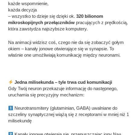
każde wspomnienie,
każda decyzja
– wszystko to dzieje się dzięki ok.
320 bilionom
mikroskopijnych przełączników
pracujących z prędkością,
która zawstydza najszybsze komputery.
Na animacji widzisz coś, czego nie da się zobaczyć gołym
okiem – kanały jonowe otwierające się w synapsie. To
właśnie one umożliwiają komunikację między neuronami.
Jedna milisekunda – tyle trwa cud komunikacji
Gdy Twój neuron przekazuje informację do następnego,
uruchamia się precyzyjny mechanizm:
Neurotransmitery (glutaminian, GABA) uwalniane do
szczeliny synaptycznej wiążą się z receptorami w mniej niż 1
milisekundę
Kanały jonowe otwierają się, przepuszczając jony Na+