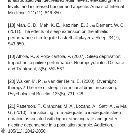
is associated with decreased leptin levels, elevated ghrelin
levels, and increased hunger and appetite. Annals of Internal
Medicine, 141(11), 846-850.
[18] Mah, C. D., Mah, K. E., Kezirian, E. J., & Dement, W. C.
(2011). The effects of sleep extension on the athletic
performance of collegiate basketball players. Sleep, 34(7),
943-950.
[19] Alhola, P., & Polo-Kantola, P. (2007). Sleep deprivation:
Impact on cognitive performance. Neuropsychiatric Disease
and Treatment, 3(5), 553-567.
[20] Walker, M. P., & van der Helm, E. (2009). Overnight
therapy? The role of sleep in emotional brain processing.
Psychological Bulletin, 135(5), 731-748.
[21] Patterson, F., Grandner, M. A., Lozano, A., Satti, A., & Ma,
G. (2010). Transitioning from adequate to inadequate sleep
duration associated with higher smoking rate and greater
nicotine dependence in a population sample. Addiction,
105(11), 2042-2050.