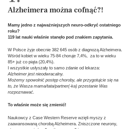
Alzheimera można cofnąć?!
Mamy jedno z najważniejszych neuro-odkryć ostatniego
roku?
119 lat nauki właśnie stanęło pod znakiem zapytania.
W Polsce żyje obecnie 382 645 osób z diagnozą Alzheimera.
Wśród kobiet w wieku 75-84 choruje 7,4%, za to w wieku
85+ już co piąta (20,4%).
I wszystkie usłyszały to samo zdanie od lekarza:
Alzheimer jest nieodwracalny.
Możemy spowolnić postęp choroby, ale przygotujcie się na
to, że Wasza mama/tata/partner(-ka) przestanie Was
rozpoznawać.
To właśnie może się zmienić!
Naukowcy z Case Western Reserve wzięli myszy z
zaawansowaną chorobą Alzheimera. Zniszczone neurony,