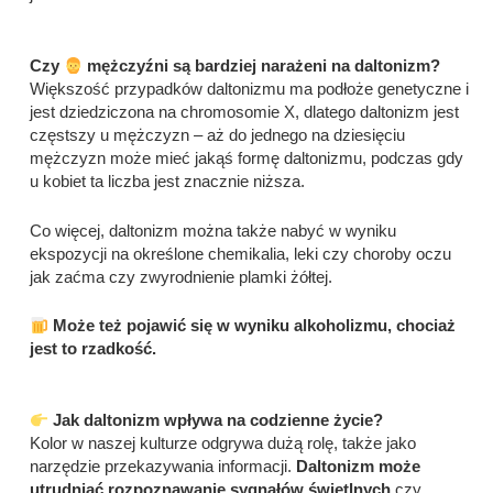
Czy
mężczyźni są bardziej narażeni na daltonizm?
Większość przypadków daltonizmu ma podłoże genetyczne i
jest dziedziczona na chromosomie X, dlatego daltonizm jest
częstszy u mężczyzn – aż do jednego na dziesięciu
mężczyzn może mieć jakąś formę daltonizmu, podczas gdy
u kobiet ta liczba jest znacznie niższa.
Co więcej, daltonizm można także nabyć w wyniku
ekspozycji na określone chemikalia, leki czy choroby oczu
jak zaćma czy zwyrodnienie plamki żółtej.
Może też pojawić się w wyniku alkoholizmu, chociaż
jest to rzadkość.
Jak daltonizm wpływa na codzienne życie?
Kolor w naszej kulturze odgrywa dużą rolę, także jako
narzędzie przekazywania informacji.
Daltonizm może
utrudniać rozpoznawanie sygnałów świetlnych
czy