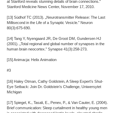
at Stanford reveals stunning details of brain connections.”
Stanford Medicine News Center, November 17, 2010.
[13] Südhof TC (2013). „Neurotransmitter Release: The Last
Millisecond in the Life of a Synaptic Vesicle.” Neuron
80(3):675-690.
[14] Tang Y, Nyengaard JR, De Groot DM, Gundersen HJ
(2001). „Total regional and global number of synapses in the
human brain neocortex.” Synapse 41(3):258-273.
[15] Animacja: Helix Animation
#3
[16] Haley Otman, Cathy Goldstein, A Sleep Expert’s Shut-
Eye Setback: Join Dr. Goldstein’s Challenge, Uniwersytet
Michigan
[17] Spiegel, K., Tasali, E., Penev, P., & Van Cauter, E. (2004).
Brief communication: Sleep curtailment in healthy young men