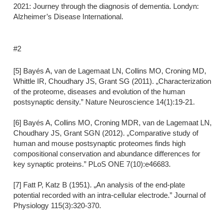
2021: Journey through the diagnosis of dementia. Londyn:
Alzheimer’s Disease International.
#2
[5] Bayés A, van de Lagemaat LN, Collins MO, Croning MD,
Whittle IR, Choudhary JS, Grant SG (2011). „Characterization
of the proteome, diseases and evolution of the human
postsynaptic density.” Nature Neuroscience 14(1):19-21.
[6] Bayés A, Collins MO, Croning MDR, van de Lagemaat LN,
Choudhary JS, Grant SGN (2012). „Comparative study of
human and mouse postsynaptic proteomes finds high
compositional conservation and abundance differences for
key synaptic proteins.” PLoS ONE 7(10):e46683.
[7] Fatt P, Katz B (1951). „An analysis of the end-plate
potential recorded with an intra-cellular electrode.” Journal of
Physiology 115(3):320-370.