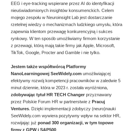
EEG i eye-tracking wspierane przez AI do identyfikacji
nieuświadomionych insightów konsumenckich. Celem
mojego zespołu w Neuroinsight Lab jest dostarczanie
rzetelnej wiedzy o mechanizmach ludzkiego umysłu, która
zapewnia klientom przewagę konkurencyjną i sukces
rynkowy. W ten sposób umożliwiamy firmom korzystanie
z przewagi, którą mają takie firmy jak Apple, Microsoft,
TikTok, Google, Procter and Gamble i nie tylko.
Jestem także współtwórcą Platformy
NanoLearningowej SeeWidely.com
umożliwiającej
efektywny rozwój kompetencji pracowników w zaledwie 5
minut dziennie, która w 2023 r. została wyróżniona,
zdobywając tytuł HR TECH Changer
przyznawany
przez Polskie Forum HR w partnerstwie z
Pracuj
Ventures
. Dzięki implementacji zdobyczy (neuro)nauki
SeeWidely.com wywiera pozytywny wpływ na sektor HR,
rozwijając już
ponad 300 organizacji, w tym topowe
firmy z GPW i S&P500