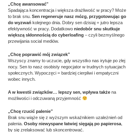
„Chcę awansować”
Spadająca koncentracja i większa drażliwość w pracy? Może
to brak snu.
Sen regeneruje nasz mózg, przygotowując go
do wyzwań
kolejnego dnia. Dobry sen dzisiaj = jutro lepsza
efektywność w pracy. Dodatkowo
niedobór snu skutkuje
większą skłonnością do cyberloafing
– czyli bezmyślnego
przewijania social mediów.
„Chcę poprawić mój związek”
Wszyscy znamy to uczucie, gdy wszystko nas irytuje po złej
nocy. Sen to nasz osobisty negocjator w trudnych sytuacjach
społecznych. Wypoczęci = bardziej cierpliwi i empatyczni
wobec innych.
A w kwestii związków… lepszy sen, wpływa także
na
możliwości i odczuwaną przyjemność
„Chcę rzucić palenie”
Brak snu wiąże się z wyższym wskaźnikiem uzależnień od
palenia.
Osoby niewyspane łatwiej sięgają po papierosa
,
by się zrelaksować lub skoncentrować.