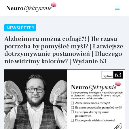
Przejdź
do
treści
NEWSLETTER
Alzheimera można cofnąć?! | Ile czasu
potrzeba by pomyśleć myśl? | Łatwiejsze
dotrzymywanie postanowień | Dlaczego
nie widzimy kolorów? | Wydanie 63