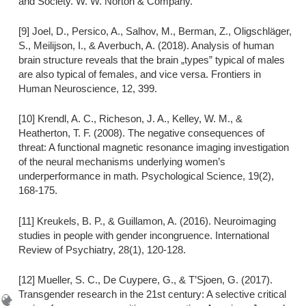
and Society. W. W. Norton & Company.
[9] Joel, D., Persico, A., Salhov, M., Berman, Z., Oligschläger,
S., Meilijson, I., & Averbuch, A. (2018). Analysis of human
brain structure reveals that the brain „types” typical of males
are also typical of females, and vice versa. Frontiers in
Human Neuroscience, 12, 399.
[10] Krendl, A. C., Richeson, J. A., Kelley, W. M., &
Heatherton, T. F. (2008). The negative consequences of
threat: A functional magnetic resonance imaging investigation
of the neural mechanisms underlying women’s
underperformance in math. Psychological Science, 19(2),
168-175.
[11] Kreukels, B. P., & Guillamon, A. (2016). Neuroimaging
studies in people with gender incongruence. International
Review of Psychiatry, 28(1), 120-128.
[12] Mueller, S. C., De Cuypere, G., & T’Sjoen, G. (2017).
Transgender research in the 21st century: A selective critical