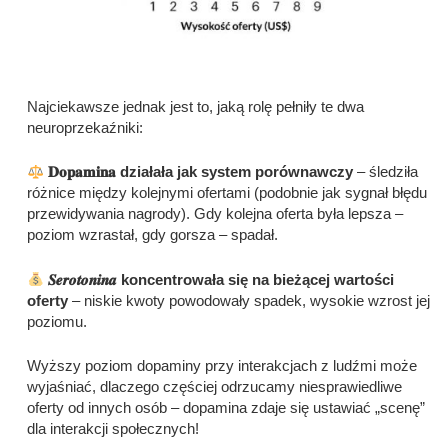
Najciekawsze jednak jest to, jaką rolę pełniły te dwa
neuroprzekaźniki:
𝐃𝐨𝐩𝐚𝐦𝐢𝐧𝐚 działała jak system porównawczy
– śledziła
różnice między kolejnymi ofertami (podobnie jak sygnał błędu
przewidywania nagrody). Gdy kolejna oferta była lepsza –
poziom wzrastał, gdy gorsza – spadał.
𝑺𝒆𝒓𝒐𝒕𝒐𝒏𝒊𝒏𝒂 koncentrowała się na bieżącej wartości
oferty
– niskie kwoty powodowały spadek, wysokie wzrost jej
poziomu.
Wyższy poziom dopaminy przy interakcjach z ludźmi może
wyjaśniać, dlaczego częściej odrzucamy niesprawiedliwe
oferty od innych osób – dopamina zdaje się ustawiać „scenę”
dla interakcji społecznych!