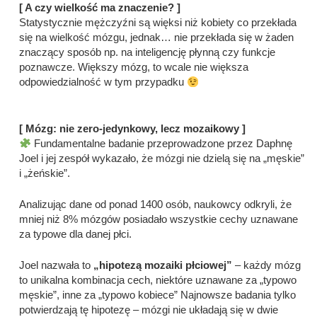
[ A czy wielkość ma znaczenie? ]
Statystycznie mężczyźni są więksi niż kobiety co przekłada
się na wielkość mózgu, jednak… nie przekłada się w żaden
znaczący sposób np. na inteligencję płynną czy funkcje
poznawcze. Większy mózg, to wcale nie większa
odpowiedzialność w tym przypadku
[ Mózg: nie zero-jedynkowy, lecz mozaikowy ]
Fundamentalne badanie przeprowadzone przez Daphnę
Joel i jej zespół wykazało, że mózgi nie dzielą się na „męskie”
i „żeńskie”.
Analizując dane od ponad 1400 osób, naukowcy odkryli, że
mniej niż 8% mózgów posiadało wszystkie cechy uznawane
za typowe dla danej płci.
Joel nazwała to
„hipotezą mozaiki płciowej”
– każdy mózg
to unikalna kombinacja cech, niektóre uznawane za „typowo
męskie”, inne za „typowo kobiece” Najnowsze badania tylko
potwierdzają tę hipotezę – mózgi nie układają się w dwie