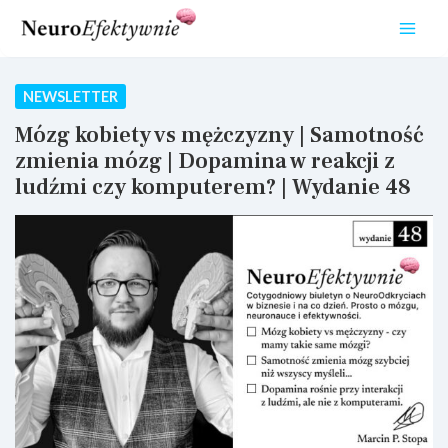
Przejdź
do
treści
NEWSLETTER
Mózg kobiety vs mężczyzny | Samotność
zmienia mózg | Dopamina w reakcji z
ludźmi czy komputerem? | Wydanie 48