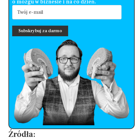
o mózgu w biznesie i na co dzień.
Źródła: