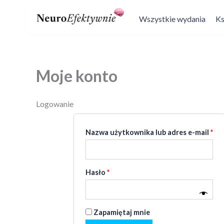
Przejdź
Wymagane
Wy
Wszystkie wydania
Ks
do
treści
Moje konto
Logowanie
Nazwa użytkownika lub adres e-mail
*
Hasło
*
Zapamiętaj mnie