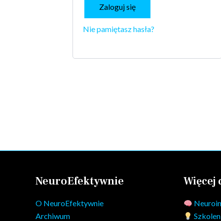
Zaloguj się
Nie pamiętasz hasła?
NeuroEfektywnie
Więcej
O NeuroEfektywnie
Neuroin
Archiwum
Szkoleni