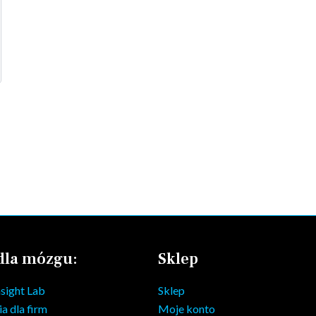
 dla mózgu:
Sklep
sight Lab
Sklep
a dla firm
Moje konto